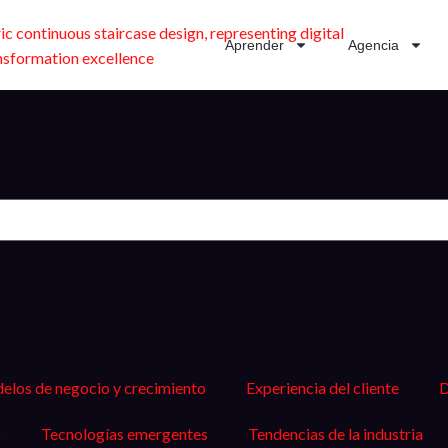
Aprender
Agencia
tiveAgency
los de negocio y crecimiento
Experiencia del cliente
D
o
Tecnologías emergentes
Tendencias de la industria