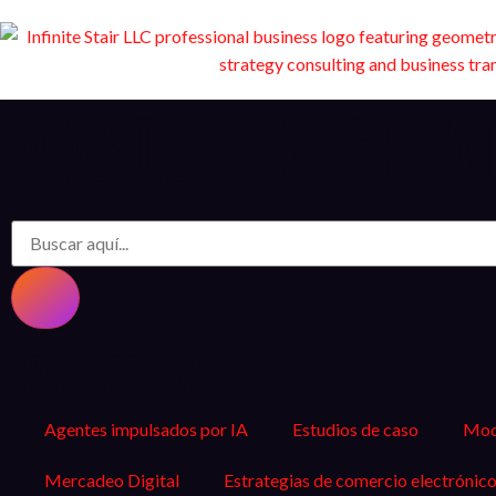
Marquilla: Crea
Categorías
Agentes impulsados por IA
Estudios de caso
Mode
Mercadeo Digital
Estrategias de comercio electrónic