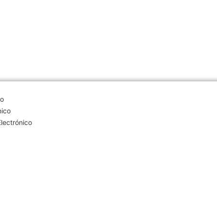
co
nico
lectrónico