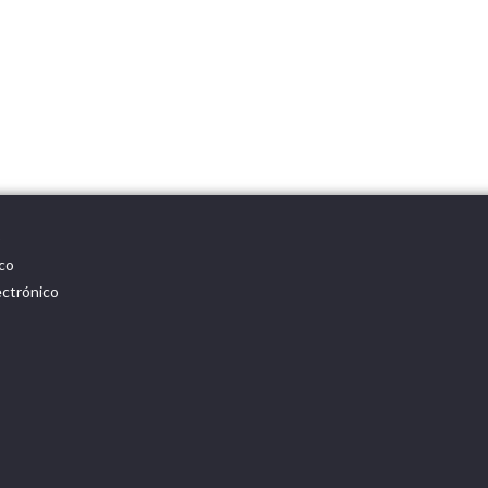
o
co
ectrónico