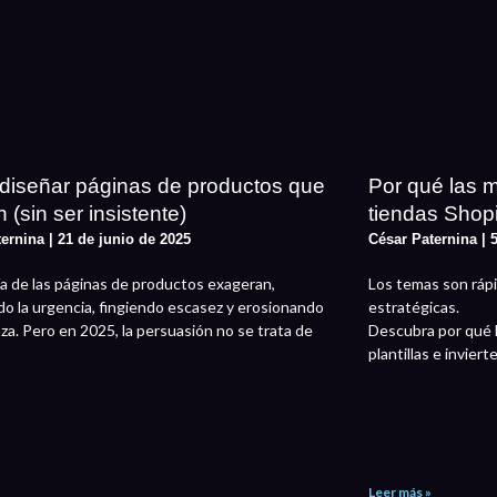
iseñar páginas de productos que
Por qué las 
 (sin ser insistente)
tiendas Shop
ternina
21 de junio de 2025
César Paternina
5
a de las páginas de productos exageran,
Los temas son rápi
o la urgencia, fingiendo escasez y erosionando
estratégicas.
nza. Pero en 2025, la persuasión no se trata de
Descubra por qué l
plantillas e invier
Leer más »