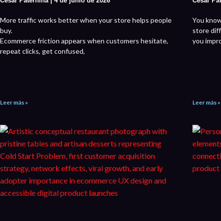
César Paternina
4 de junio de 2026
César Pa
More traffic works better when your store helps people
You know
buy.
store dif
Ecommerce friction appears when customers hesitate,
you impr
repeat clicks, get confused,
Leer más »
Leer más »