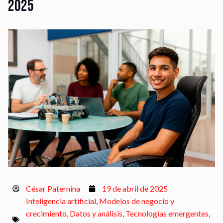
2025
César Paternina
19 de abril de 2025
Inteligencia artificial
,
Modelos de negocio y
crecimiento
,
Datos y análisis
,
Tecnologías emergentes
,