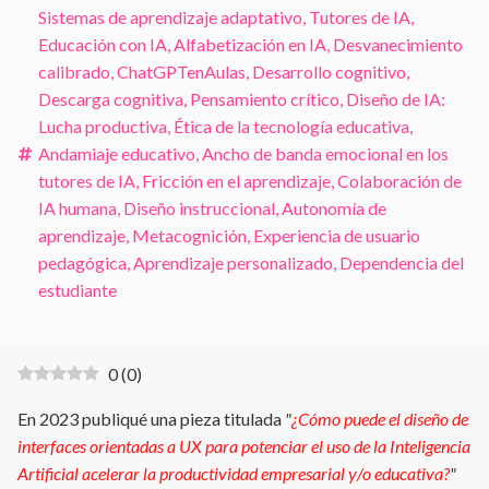
Sistemas de aprendizaje adaptativo
,
Tutores de IA
,
Educación con IA
,
Alfabetización en IA
,
Desvanecimiento
calibrado
,
ChatGPTenAulas
,
Desarrollo cognitivo
,
Descarga cognitiva
,
Pensamiento crítico
,
Diseño de IA:
Lucha productiva
,
Ética de la tecnología educativa
,
Andamiaje educativo
,
Ancho de banda emocional en los
tutores de IA
,
Fricción en el aprendizaje
,
Colaboración de
IA humana
,
Diseño instruccional
,
Autonomía de
aprendizaje
,
Metacognición
,
Experiencia de usuario
pedagógica
,
Aprendizaje personalizado
,
Dependencia del
estudiante
0
(
0
)
En 2023 publiqué una pieza titulada
"
¿Cómo puede el diseño de
interfaces orientadas a UX para potenciar el uso de la Inteligencia
Artificial acelerar la productividad empresarial y/o educativa?
"