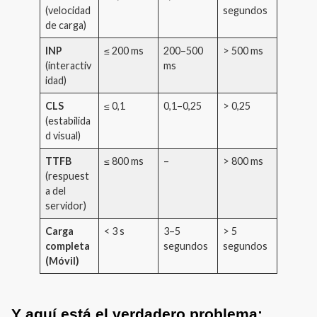
(velocidad
segundos
de carga)
INP
≤ 200 ms
200–500
> 500 ms
(interactiv
ms
idad)
CLS
≤ 0,1
0,1–0,25
> 0,25
(estabilida
d visual)
TTFB
≤ 800 ms
–
> 800 ms
(respuest
a del
servidor)
Carga
< 3 s
3–5
> 5
completa
segundos
segundos
(Móvil)
Y aquí está el verdadero problema: